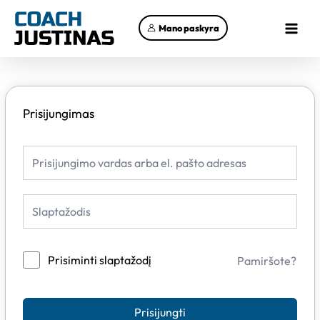
Pereiti
Main
prie
Mano paskyra
Menu
turinio
Prisijungimas
Prisiminti slaptažodį
Pamiršote?
Prisijungti