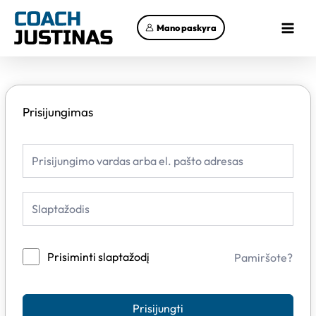
Pereiti
Main
prie
Mano paskyra
Menu
turinio
Prisijungimas
Prisiminti slaptažodį
Pamiršote?
Prisijungti