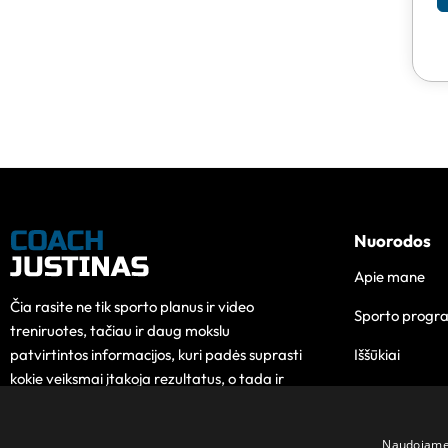
Nuorodos
Apie mane
Čia rasite ne tik sporto planus ir video
Sporto progr
treniruotes, tačiau ir daug mokslu
Iššūkiai
patvirtintos informacijos, kuri padės suprasti
kokie veiksmai įtakoja rezultatus, o tada ir
Edukacija
pokytis taps lengvesnis.
Kontaktai
Naudojame s