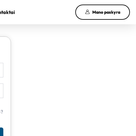
taktai
Mano paskyra
e?