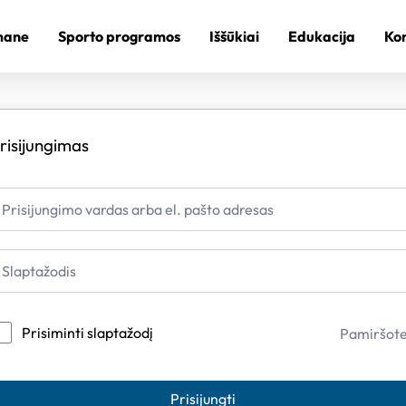
mane
Sporto programos
Iššūkiai
Edukacija
Kon
risijungimas
Prisiminti slaptažodį
Pamiršot
Prisijungti