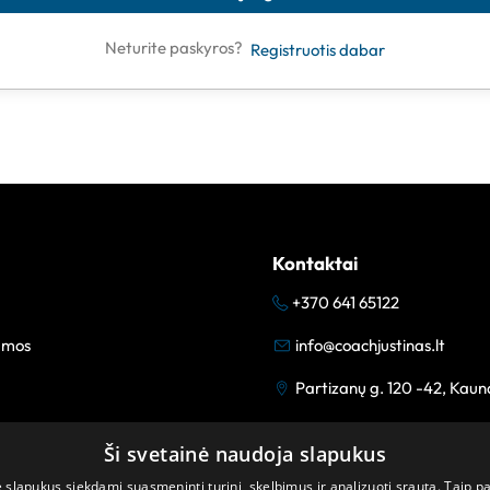
Neturite paskyros?
Registruotis dabar
Kontaktai
+370 641 65122
amos
info@coachjustinas.lt
Partizanų g. 120 -42, Kaun
Ši svetainė naudoja slapukus
lapukus siekdami suasmeninti turinį, skelbimus ir analizuoti srautą. Taip p