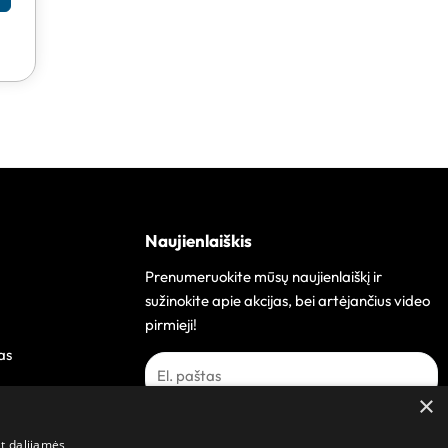
Naujienlaiškis
Prenumeruokite mūsų naujienlaiškį ir
sužinokite apie akcijas, bei artėjančius video
pirmieji!
as
×
Prenumeruoti
at dalijamės