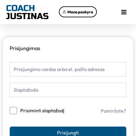
Pereiti
Main
prie
Mano paskyra
Menu
turinio
Prisijungimas
Prisiminti slaptažodį
Pamiršote?
Prisijungti