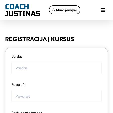
Pereiti
Main
prie
Mano paskyra
Menu
turinio
REGISTRACIJA Į KURSUS
Vardas
Pavardė
Prisijungimo vardas