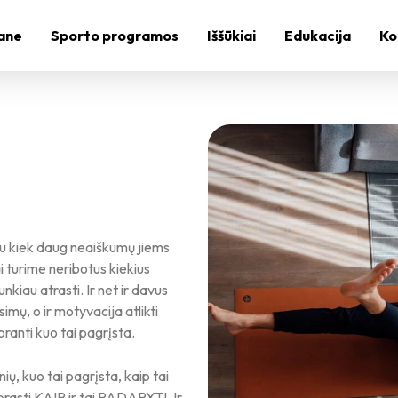
ane
Sporto programos
Iššūkiai
Edukacija
Ko
au kiek daug neaiškumų jiems
ai turime neribotus kiekius
nkiau atrasti. Ir net ir davus
mų, o ir motyvacija atlikti
ranti kuo tai pagrįsta.
ių, kuo tai pagrįsta, kaip tai
rasti KAIP ir tai PADARYTI. Ir