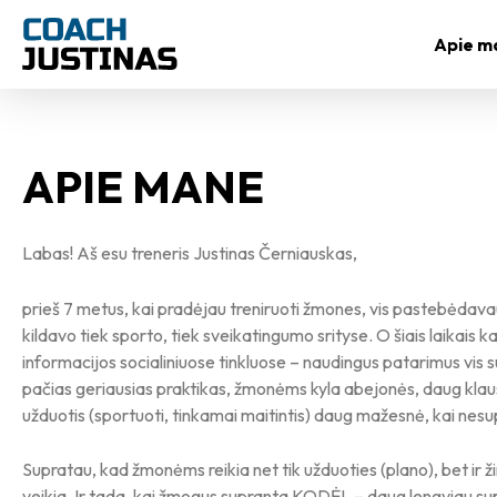
Pereiti
prie
Apie m
turinio
APIE MANE
Labas! Aš esu treneris Justinas Černiauskas,
prieš 7 metus, kai pradėjau treniruoti žmones, vis pastebėdav
kildavo tiek sporto, tiek sveikatingumo srityse. O šiais laikais k
informacijos socialiniuose tinkluose – naudingus patarimus vis su
pačias geriausias praktikas, žmonėms kyla abejonės, daug klausi
užduotis (sportuoti, tinkamai maitintis) daug mažesnė, kai nesup
Supratau, kad žmonėms reikia net tik užduoties (plano), bet ir žin
veikia. Ir tada, kai žmogus supranta KODĖL – daug lengviau sup