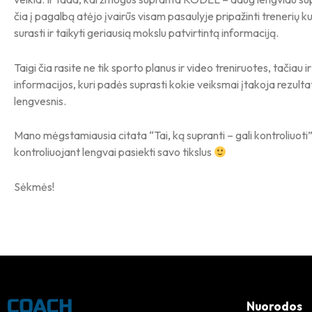
čia į pagalbą atėjo įvairūs visam pasaulyje pripažinti trenerių k
surasti ir taikyti geriausią mokslu patvirtintą informaciją.
Taigi čia rasite ne tik sporto planus ir video treniruotes, tačiau 
informacijos, kuri padės suprasti kokie veiksmai įtakoja rezultat
lengvesnis.
Mano mėgstamiausia citata “Tai, ką supranti – gali kontroliuoti”. 
kontroliuojant lengvai pasiekti savo tikslus
Sėkmės!
Nuorodos