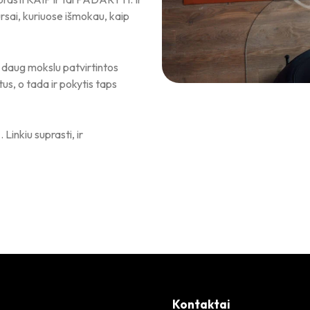
ursai, kuriuose išmokau, kaip
ir daug mokslu patvirtintos
us, o tada ir pokytis taps
Linkiu suprasti, ir
Kontaktai