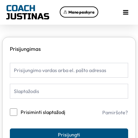
Pereiti
Main
prie
Mano paskyra
Menu
turinio
Prisijungimas
Prisiminti slaptažodį
Pamiršote?
Prisijungti