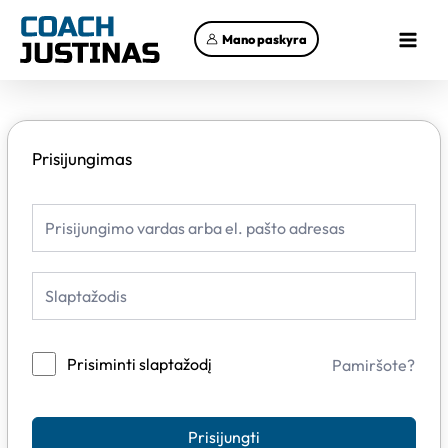
Pereiti
Main
prie
Mano paskyra
Menu
turinio
Prisijungimas
Prisiminti slaptažodį
Pamiršote?
Prisijungti