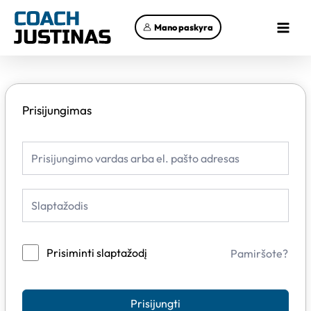
Pereiti
Main
prie
Mano paskyra
Menu
turinio
Prisijungimas
Prisiminti slaptažodį
Pamiršote?
Prisijungti