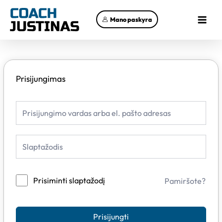
Pereiti
Main
prie
Mano paskyra
Menu
turinio
Prisijungimas
Prisiminti slaptažodį
Pamiršote?
Prisijungti