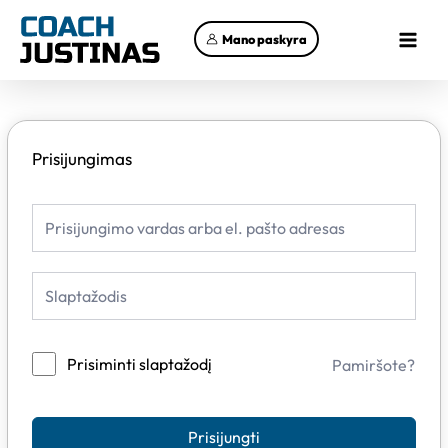
Pereiti
Main
prie
Mano paskyra
Menu
turinio
Prisijungimas
Prisiminti slaptažodį
Pamiršote?
Prisijungti