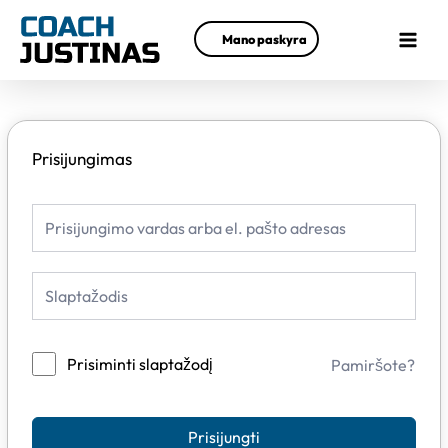
Pereiti
Main
prie
Mano paskyra
Menu
turinio
Prisijungimas
Prisiminti slaptažodį
Pamiršote?
Prisijungti