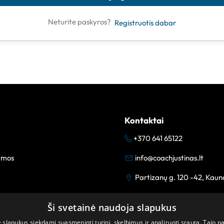
Neturite paskyros?
Registruotis dabar
Kontaktai
+370 641 65122
amos
info@coachjustinas.lt
Partizanų g. 120 -42, Kaun
Ši svetainė naudoja slapukus
lapukus siekdami suasmeninti turinį, skelbimus ir analizuoti srautą. Taip p