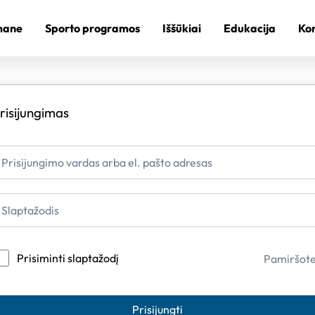
mane
Sporto programos
Iššūkiai
Edukacija
Kon
risijungimas
Prisiminti slaptažodį
Pamiršot
Prisijungti