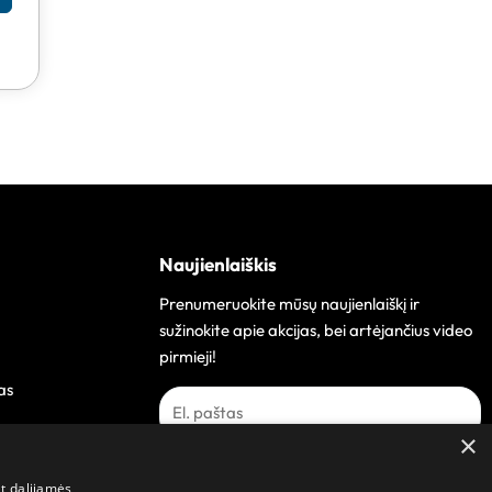
Naujienlaiškis
Prenumeruokite mūsų naujienlaiškį ir
sužinokite apie akcijas, bei artėjančius video
pirmieji!
as
×
Prenumeruoti
at dalijamės