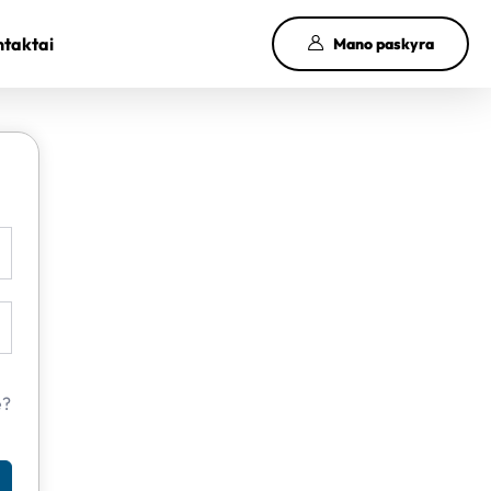
taktai
Mano paskyra
e?