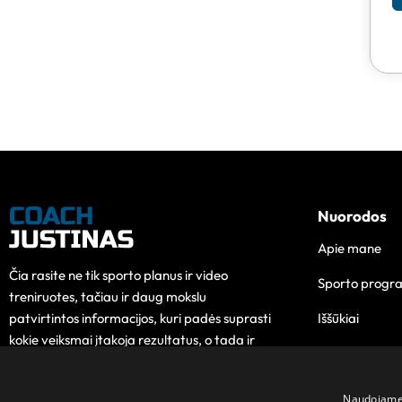
Nuorodos
Apie mane
Čia rasite ne tik sporto planus ir video
Sporto progr
treniruotes, tačiau ir daug mokslu
Iššūkiai
patvirtintos informacijos, kuri padės suprasti
kokie veiksmai įtakoja rezultatus, o tada ir
Edukacija
pokytis taps lengvesnis.
Kontaktai
Naudojame s